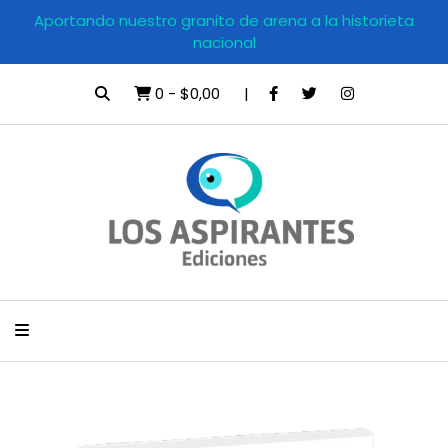
Aportando nuestro granito de arena a la historieta
nacional
0
-
$0,00